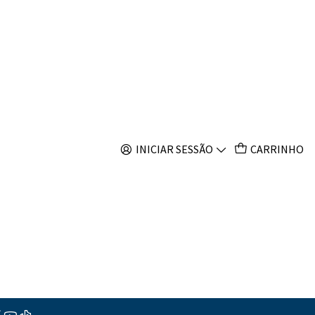
s
INICIAR SESSÃO
CARRINHO
ar ao Carrinho
Comprar agora
s
ções