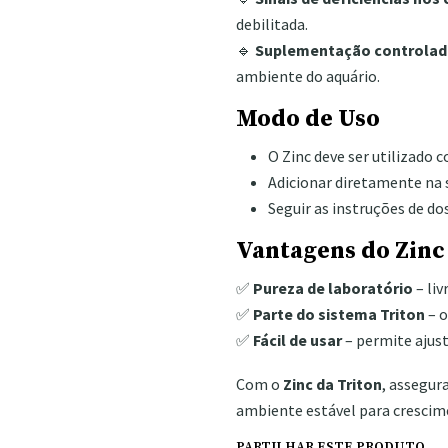
debilitada.
🔹
Suplementação controlad
ambiente do aquário.
Modo de Uso
O Zinc deve ser utilizado 
Adicionar diretamente na 
Seguir as instruções de d
Vantagens do Zinc
✅
Pureza de laboratório
– liv
✅
Parte do sistema Triton
– o
✅
Fácil de usar
– permite ajust
Com o
Zinc da Triton
, assegur
ambiente estável para crescime
PARTILHAR ESTE PRODUTO