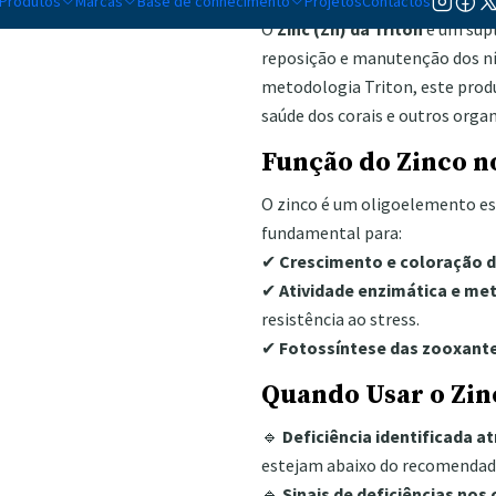
Produtos
Marcas
Base de conhecimento
Projetos
Contactos
O
Zinc (Zn) da Triton
é um supl
reposição e manutenção dos nív
metodologia Triton, este prod
saúde dos corais e outros orga
Função do Zinco n
O zinco é um oligoelemento ess
fundamental para:
✔
Crescimento e coloração d
✔
Atividade enzimática e me
resistência ao stress.
✔
Fotossíntese das zooxant
Quando Usar o Zin
🔹
Deficiência identificada a
estejam abaixo do recomendad
🔹
Sinais de deficiências nos 