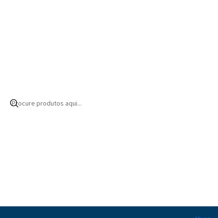
Início
Produtos
Bioquímica
Oligoelementos
Zinc