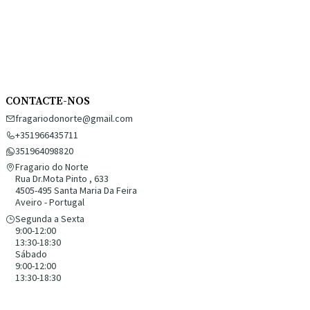
CONTACTE-NOS
fragariodonorte@gmail.com
+351966435711
351964098820
Fragario do Norte
Rua Dr.Mota Pinto , 633
4505-495 Santa Maria Da Feira
Aveiro - Portugal
Segunda a Sexta
9:00-12:00
13:30-18:30
Sábado
9:00-12:00
13:30-18:30