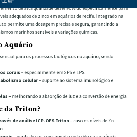
emento de alta qualidade desenvolvido especificamente para
eis adequados de zinco em aquários de recife. Integrado na
uto permite uma dosagem precisa e segura, garantindo a
nismos marinhos sensíveis a variações químicas.
o Aquário
encial para os processos biológicos no aquário, sendo
os corais
– especialmente em SPS e LPS.
tabolismo celular
– suporte ao sistema imunológico e
elas
– melhorando a absorção de luz e a conversão de energia.
c da Triton?
través de análise ICP-OES Triton
– caso os níveis de Zn
o.
corais
– perda de cor, crescimento reduzido ou aparência