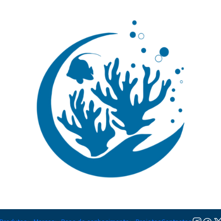
🚚 Portugal Continental: Portes Grátis desde 149,90€ (Envio extresso: 14,90€)
Ler mai
|
Zinc
TAMANHO
100 ml
Adicion
Quantidade
Adicionar à lista de favorito
Mostrar stock das localiza
DESCRIÇÃO