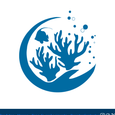
🚚 Portugal Continental: Portes Grátis desde 149,90€ (Envio extresso: 14,90€)
Ler mai
|
Sabellastar
TAMANHO
M
Adicionar à lista de favorito
Mostrar stock das localiza
DESCRIÇÃO
Nível de Cuidados:
Iniciante