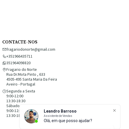
CONTACTE-NOS
fragariodonorte@gmail.com
+351966435711
351964098820
Fragario do Norte
Rua Dr.Mota Pinto , 633
4505-495 Santa Maria Da Feira
Aveiro - Portugal
Segunda a Sexta
9:00-12:00
13:30-18:30
Sábado
9:00-12:00
13:30-18:30