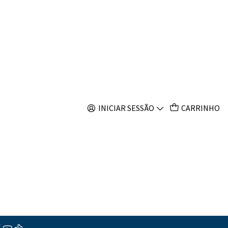
s
te spp
INICIAR SESSÃO
CARRINHO
s
ções