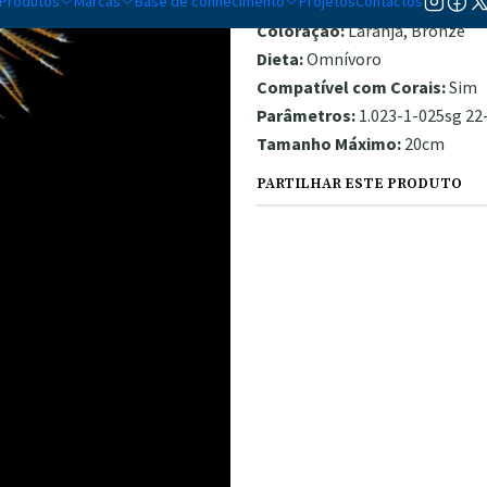
Produtos
Marcas
Base de conhecimento
Temperamento:
Projetos
Contactos
Pacífico
Coloração:
Laranja, Bronze
Dieta:
Omnívoro
Compatível com Corais:
Sim
Parâmetros:
1.023-1-025sg 22-
Tamanho Máximo:
20cm
PARTILHAR ESTE PRODUTO