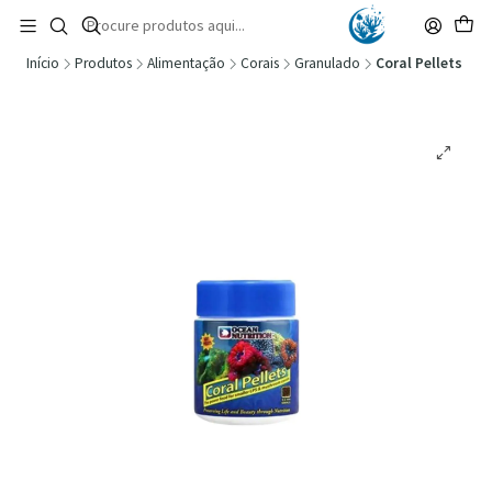
🚚 Portugal Continental: Portes Grátis desde 149,90€ (Envio extresso: 14,90€)
Ler mais
Início
Produtos
Alimentação
Corais
Granulado
Coral Pellets