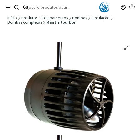
🚚 Portugal Continental: Portes Grátis desde 149,90€ (Envio extresso: 14,90€)
Ler mais
Início
Produtos
Equipamentos
Bombas
Circulação
Bombas completas
Mantis tourbon