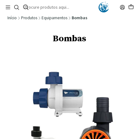
🚚 Portugal Continental: Portes Grátis desde 149,90€ (Envio extresso: 14,90€)
Ler mais
Início
Produtos
Equipamentos
Bombas
Bombas