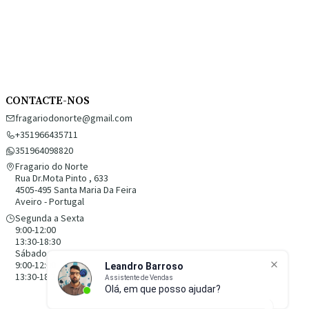
CONTACTE-NOS
fragariodonorte@gmail.com
+351966435711
351964098820
Fragario do Norte
Rua Dr.Mota Pinto , 633
4505-495 Santa Maria Da Feira
Aveiro - Portugal
Segunda a Sexta
9:00-12:00
13:30-18:30
Sábado
9:00-12:00
13:30-18:30