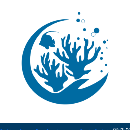
🚚 Portugal Continental: Portes Grátis desde 149,90€ (Envio extresso: 14,90€)
Ler mai
|
Pomacanth
Adicionar à lista de favorito
Mostrar stock das localiza
PARTILHAR ESTE PRODUTO