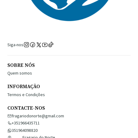
Siga-nos
SOBRE NÓS
Quem somos
INFORMAÇÃO
Termos e Condições
CONTACTE-NOS
fragariodonorte@gmail.com
+351966435711
351964098820
Fragario do Norte