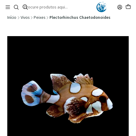
🚚 Portugal Continental: Portes Grátis desde 149,90€ (Envio extresso: 14,90€)
Ler mais
Início
Vivos
Peixes
Plectorhinchus Chaetodonoides