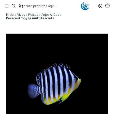
🚚 Portugal Continental: Portes Grátis desde 149,90€ (Envio extresso: 14,90€)
Ler mais
Início
Vivos
Peixes
Anjos Anões
Paracentropyge multifasciata