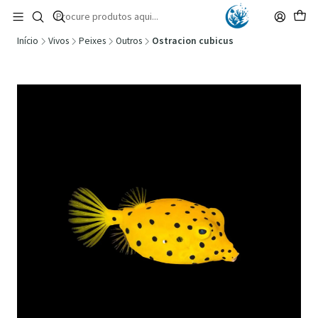
🚚 Portugal Continental: Portes Grátis desde 149,90€ (Envio extresso: 14,90€)
Ler mais
Início
Vivos
Peixes
Outros
Ostracion cubicus