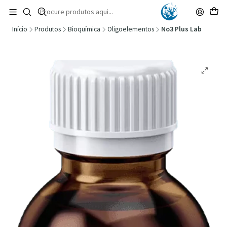
🚚 Portugal Continental: Portes Grátis desde 149,90€ (Envio extresso: 14,90€)
Ler mais
Início
Produtos
Bioquímica
Oligoelementos
No3 Plus Lab