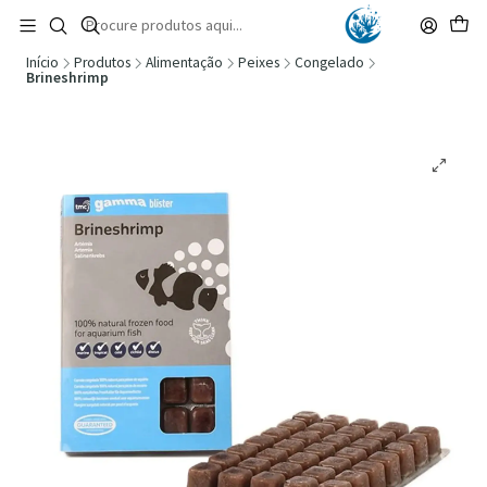
🚚 Portugal Continental: Portes Grátis desde 149,90€ (Envio extresso: 14,90€)
Ler mais
Início
Produtos
Alimentação
Peixes
Congelado
Brineshrimp