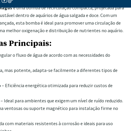
Magus
é uma bomba de recirculação compacta, projetada para
ajustável dentro de aquários de água salgada e doce. Com um
vançada, esta bomba é ideal para promover uma circulação de
ma melhor oxigenação e distribuição de nutrientes no aquário.
as Principais:
gular o fluxo de água de acordo com as necessidades do
, mas potente, adapta-se facilmente a diferentes tipos de
o
– Eficiência energética otimizada para reduzir custos de
– Ideal para ambientes que exigem um nível de ruído reduzido.
 ventosas ou suporte magnético para instalação firme no
da com materiais resistentes à corrosão e ideais para uso