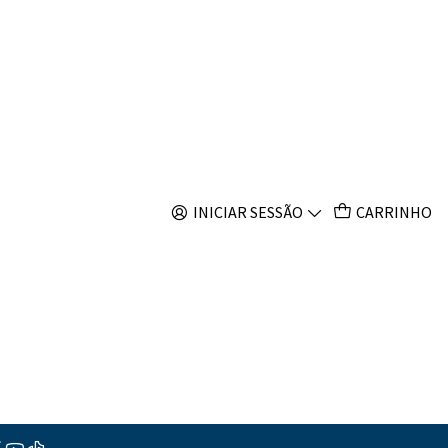
s
k Wp
INICIAR SESSÃO
CARRINHO
4000
6000
10000
ar ao Carrinho
Comprar agora
s
ções