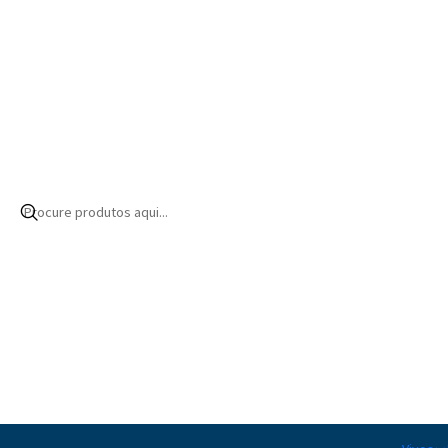
Início
Produtos
Equipamentos
Bombas
Reposição
Bombas comp