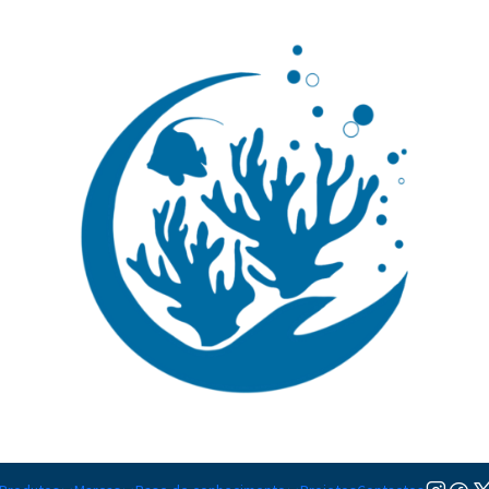
🚚 Portugal Continental: Portes Grátis desde 149,90€ (Envio extresso: 14,90€)
Ler mai
letas
Bomba Rock Wp
|
Bomba Roc
MODELO
600
1000
2000
Adicion
Quantidade
Adicionar à lista de favorito
Mostrar stock das localiza
DESCRIÇÃO