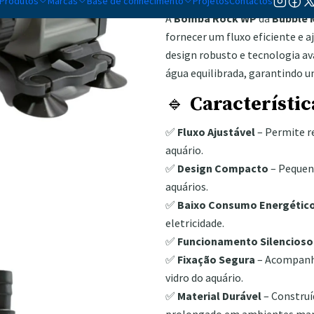
Produtos
Marcas
Base de conhecimento
Projetos
Contactos
A
Bomba Rock WP
da
Bubble 
fornecer um fluxo eficiente e 
design robusto e tecnologia a
água equilibrada, garantindo u
🔹
Característic
✅
Fluxo Ajustável
– Permite re
aquário.
✅
Design Compacto
– Pequena
aquários.
✅
Baixo Consumo Energétic
eletricidade.
✅
Funcionamento Silencioso
✅
Fixação Segura
– Acompanha
vidro do aquário.
✅
Material Durável
– Construí