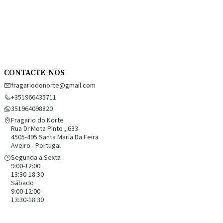
CONTACTE-NOS
fragariodonorte@gmail.com
+351966435711
351964098820
Fragario do Norte
Rua Dr.Mota Pinto , 633
4505-495 Santa Maria Da Feira
Aveiro - Portugal
Segunda a Sexta
9:00-12:00
13:30-18:30
Sábado
9:00-12:00
13:30-18:30