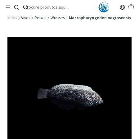
🚚 Portugal Continental: Portes Grátis desde 149,90€ (Envio extresso: 14,90€)
Ler mais
Início
Vivos
Peixes
Wrasses
Macropharyngodon negrosensis