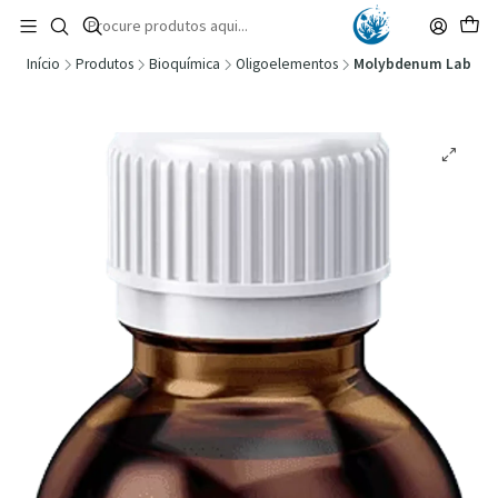
🚚 Portugal Continental: Portes Grátis desde 149,90€ (Envio extresso: 14,90€)
Ler mais
Início
Produtos
Bioquímica
Oligoelementos
Molybdenum Lab