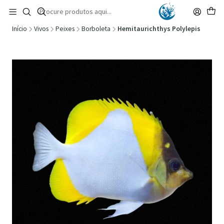
🚚 Portugal Continental: Portes Grátis desde 149,90€ (Envio extresso: 14,90€)
Ler mais
Início
Vivos
Peixes
Borboleta
Hemitaurichthys Polylepis