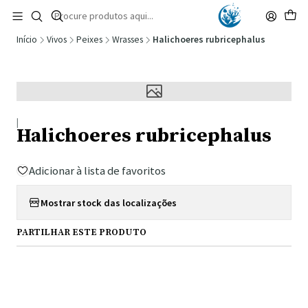
🚚 Portugal Continental: Portes Grátis desde 149,90€ (Envio extresso: 14,90€)
Ler mais
Início
Vivos
Peixes
Wrasses
Halichoeres rubricephalus
|
Halichoeres rubricephalus
Adicionar à lista de favoritos
Mostrar stock das localizações
PARTILHAR ESTE PRODUTO