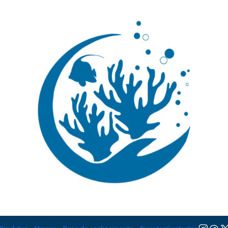
🚚 Portugal Continental: Portes Grátis desde 149,90€ (Envio extresso: 14,90€)
Ler mai
|
Fromia Ele
Adicionar à lista de favorito
Mostrar stock das localiza
DESCRIÇÃO
Nível de Cuidados:
Intermédi
Temperamento:
Pacífico
Coloração:
Vermelho, Azul, P
Dieta:
Omnívoro
Compatível com Corais:
Sim