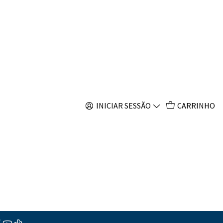
s
gans
s
INICIAR SESSÃO
CARRINHO
ções
o
reto