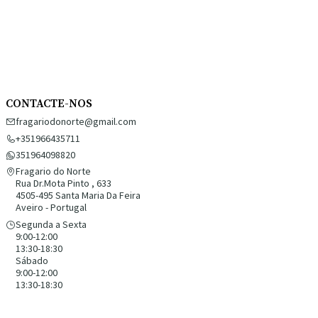
CONTACTE-NOS
fragariodonorte@gmail.com
+351966435711
351964098820
Fragario do Norte
Rua Dr.Mota Pinto , 633
4505-495 Santa Maria Da Feira
Aveiro - Portugal
Segunda a Sexta
9:00-12:00
13:30-18:30
Sábado
9:00-12:00
13:30-18:30