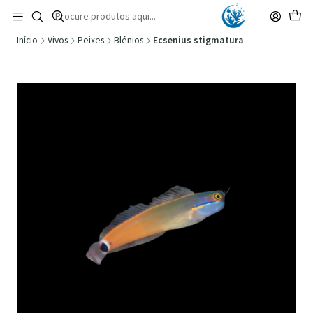
🚚 Portugal Continental: Portes Grátis desde 149,90€ (Envio extresso: 14,90€)
Ler mais
Início
Vivos
Peixes
Blénios
Ecsenius stigmatura