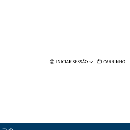
s
vidanalis
INICIAR SESSÃO
CARRINHO
s
ções