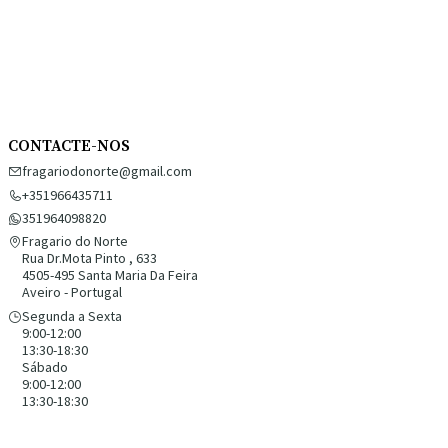
CONTACTE-NOS
fragariodonorte@gmail.com
+351966435711
351964098820
Fragario do Norte
Rua Dr.Mota Pinto , 633
4505-495 Santa Maria Da Feira
Aveiro - Portugal
Segunda a Sexta
9:00-12:00
13:30-18:30
Sábado
9:00-12:00
13:30-18:30