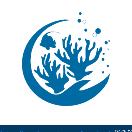
🚚 Portugal Continental: Portes Grátis desde 149,90€ (Envio extresso: 14,90€)
Ler mai
|
Ecsenius li
TAMANHO
M
Adicionar à lista de favorito
Mostrar stock das localiza
PARTILHAR ESTE PRODUTO