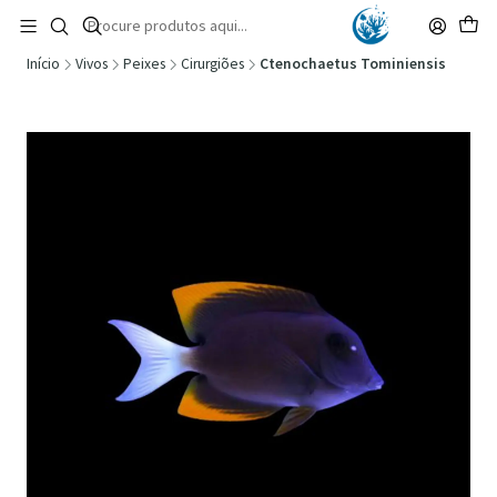
🚚 Portugal Continental: Portes Grátis desde 149,90€ (Envio extresso: 14,90€)
Ler mais
Início
Vivos
Peixes
Cirurgiões
Ctenochaetus Tominiensis