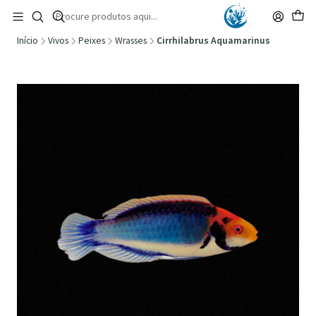
🚚 Portugal Continental: Portes Grátis desde 149,90€ (Envio extresso: 14,90€)
Ler mais
Início
Vivos
Peixes
Wrasses
Cirrhilabrus Aquamarinus