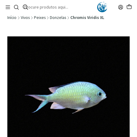
🚚 Portugal Continental: Portes Grátis desde 149,90€ (Envio extresso: 14,90€)
Ler mais
Início
Vivos
Peixes
Donzelas
Chromis Viridis XL