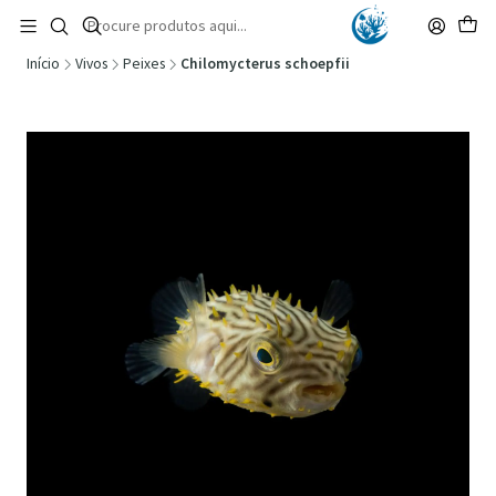
🚚 Portugal Continental: Portes Grátis desde 149,90€ (Envio extresso: 14,90€)
Ler mais
Início
Vivos
Peixes
Chilomycterus schoepfii