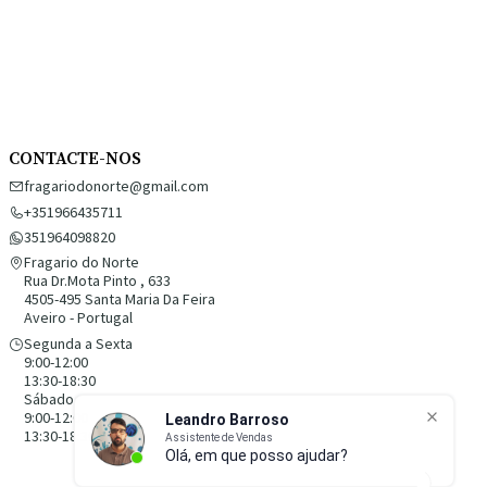
CONTACTE-NOS
fragariodonorte@gmail.com
+351966435711
351964098820
Fragario do Norte
Rua Dr.Mota Pinto , 633
4505-495 Santa Maria Da Feira
Aveiro - Portugal
Segunda a Sexta
9:00-12:00
13:30-18:30
Sábado
9:00-12:00
13:30-18:30