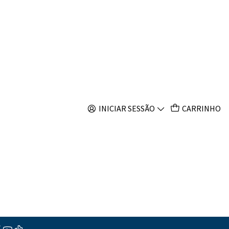
s
ea Elegans
s
INICIAR SESSÃO
CARRINHO
ções