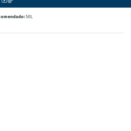
26ºC 8-12dKH 8.1-8.4
ecomendado:
50L