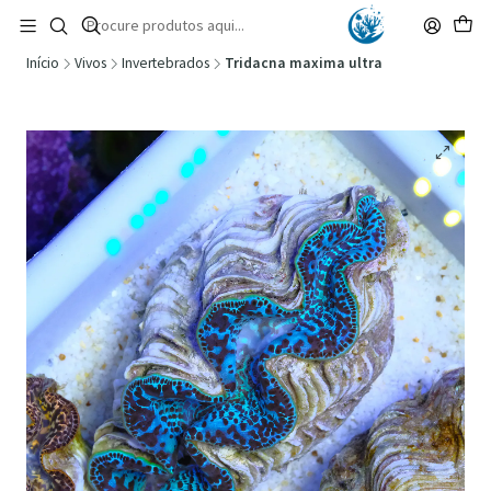
🚚 Portugal Continental: Portes Grátis desde 149,90€ (Envio extresso: 14,90€)
Ler mais
Início
Vivos
Invertebrados
Tridacna maxima ultra