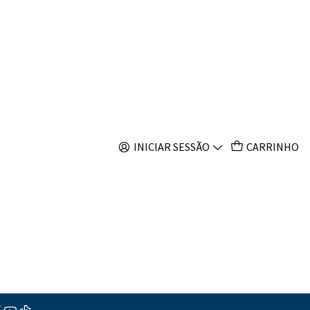
s
axima gold
s
INICIAR SESSÃO
CARRINHO
ções