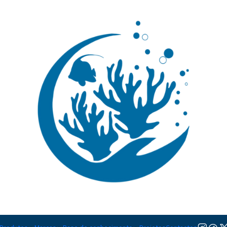
🚚 Portugal Continental: Portes Grátis desde 149,90€ (Envio extresso: 14,90€)
Ler mai
|
Tridacna m
Adicionar à lista de favorito
Mostrar stock das localiza
PARTILHAR ESTE PRODUTO