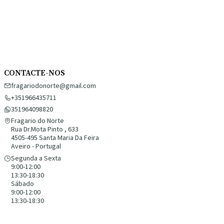
CONTACTE-NOS
fragariodonorte@gmail.com
+351966435711
351964098820
Fragario do Norte
Rua Dr.Mota Pinto , 633
4505-495 Santa Maria Da Feira
Aveiro - Portugal
Segunda a Sexta
9:00-12:00
13:30-18:30
Sábado
9:00-12:00
13:30-18:30