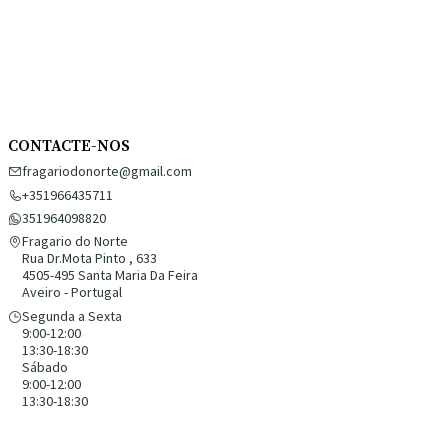
CONTACTE-NOS
fragariodonorte@gmail.com
+351966435711
351964098820
Fragario do Norte
Rua Dr.Mota Pinto , 633
4505-495 Santa Maria Da Feira
Aveiro - Portugal
Segunda a Sexta
9:00-12:00
13:30-18:30
Sábado
9:00-12:00
13:30-18:30