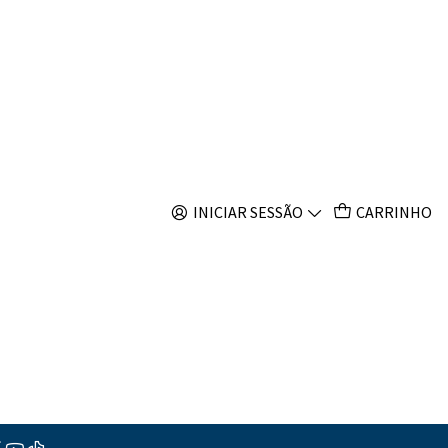
s
s Splendidus Red
INICIAR SESSÃO
CARRINHO
s
ções