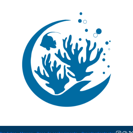
🚚 Portugal Continental: Portes Grátis desde 149,90€ (Envio extresso: 14,90€)
Ler mai
|
Synchiropu
TAMANHO
M
Adicionar à lista de favorito
Mostrar stock das localiza
PARTILHAR ESTE PRODUTO