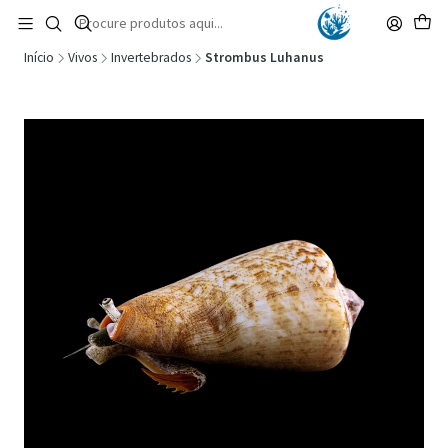
🚚 Portugal Continental: Portes Grátis desde 149,90€ (Envio extresso: 14,90€)
Ler mais
Início
Vivos
Invertebrados
Strombus Luhanus