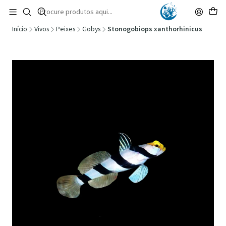
🚚 Portugal Continental: Portes Grátis desde 149,90€ (Envio extresso: 14,90€)
Ler mais
Início
Vivos
Peixes
Gobys
Stonogobiops xanthorhinicus