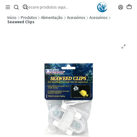
🚚 Portugal Continental: Portes Grátis desde 149,90€ (Envio extresso: 14,90€)
Ler mais
Início
Produtos
Alimentação
Acessórios
Acessórios
Seaweed Clips