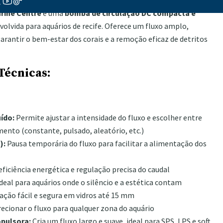
arine Centre
é uma
bomba de circulação DC compacta e
olvida para aquários de recife. Oferece um fluxo amplo,
 garantir o bem-estar dos corais e a remoção eficaz de detritos
Técnicas:
uído:
Permite ajustar a intensidade do fluxo e escolher entre
ento (constante, pulsado, aleatório, etc.)
):
Pausa temporária do fluxo para facilitar a alimentação dos
eficiência energética e regulação precisa do caudal
deal para aquários onde o silêncio e a estética contam
ação fácil e segura em vidros até 15 mm
ecionar o fluxo para qualquer zona do aquário
opulsora:
Cria um fluxo largo e suave, ideal para SPS, LPS e soft