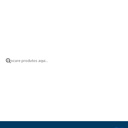
Início
Produtos
Equipamentos
Bombas
Circulação
Reef Flow 2.0