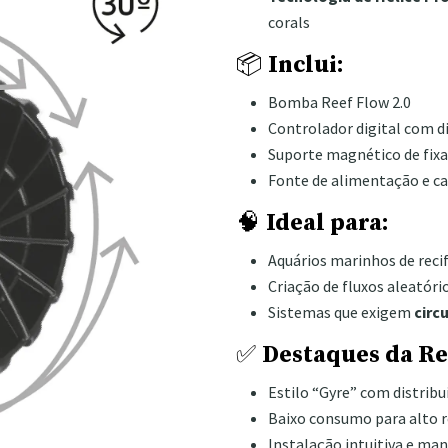
corals
📦
Inclui:
Bomba Reef Flow 2.0
Controlador digital com d
Suporte magnético de fix
Fonte de alimentação e c
🧠
Ideal para:
Aquários marinhos de recif
Criação de fluxos aleatóri
Sistemas que exigem
circ
✅
Destaques da Re
Estilo “Gyre” com distribu
Baixo consumo para alto 
Instalação intuitiva e man