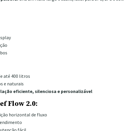
isplay
ação
abos
e até 400 litros
os e naturais
ulação eficiente, silenciosa e personalizável
ef Flow 2.0:
ição horizontal de fluxo
rendimento
utenção fácil