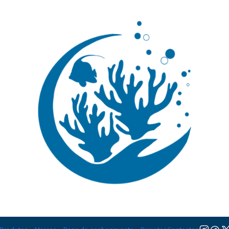
🚚 Portugal Continental: Portes Grátis desde 149,90€ (Envio extresso: 14,90€)
Ler mai
|
Reef Flow 2
MODELO
4000
8000
16000
Adicion
Quantidade
Adicionar à lista de favorito
Mostrar stock das localiza
DESCRIÇÃO