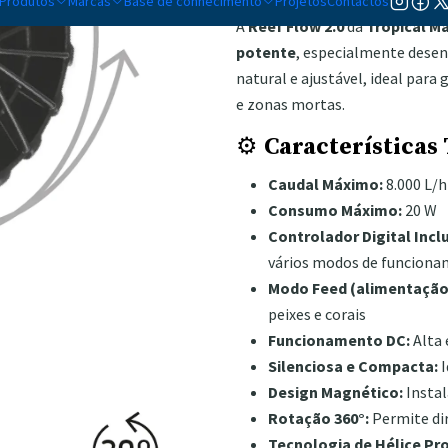
Produtos
Marcas
Base de conhecimento
Projetos
Contactos
A
Reef Flow 2.0
da
Tropical M
potente
, especialmente desenv
natural e ajustável, ideal para
e zonas mortas.
⚙️
Características 
Caudal Máximo:
8.000 L/h
Consumo Máximo:
20 W
Controlador Digital Incl
vários modos de funcionam
Modo Feed (alimentação
peixes e corais
Funcionamento DC:
Alta 
Silenciosa e Compacta:
I
Design Magnético:
Instal
Rotação 360°:
Permite dir
Tecnologia de Hélice Pr