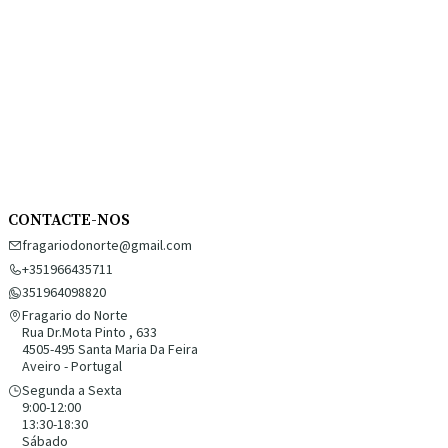
CONTACTE-NOS
fragariodonorte@gmail.com
+351966435711
351964098820
Fragario do Norte
Rua Dr.Mota Pinto , 633
4505-495 Santa Maria Da Feira
Aveiro - Portugal
Segunda a Sexta
9:00-12:00
13:30-18:30
Sábado