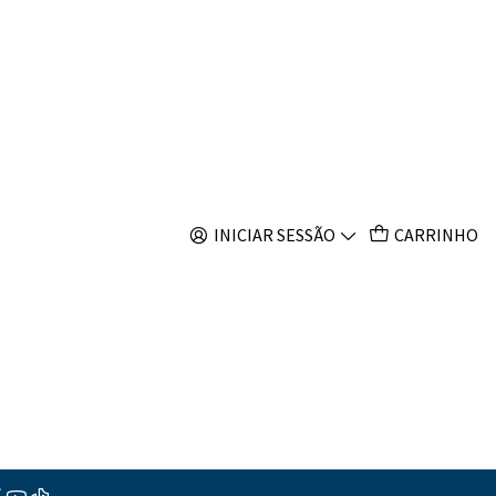
s
.0
INICIAR SESSÃO
CARRINHO
ar ao Carrinho
Comprar agora
s
ções