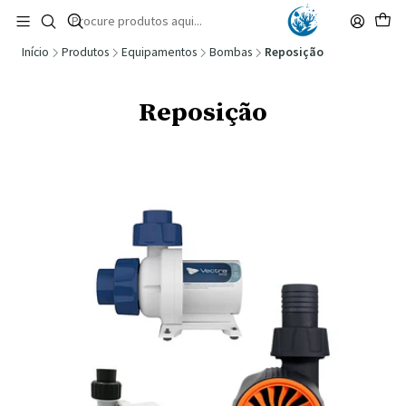
🚚 Portugal Continental: Portes Grátis desde 149,90€ (Envio extresso: 14,90€)
Ler mais
Início
Produtos
Equipamentos
Bombas
Reposição
Reposição