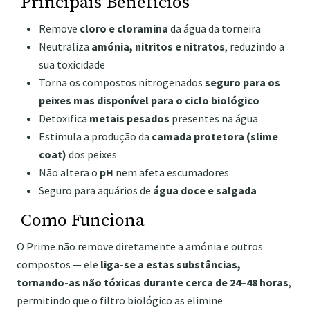
Principais Benefícios
Remove
cloro e cloramina
da água da torneira
Neutraliza
amónia, nitritos e nitratos
, reduzindo a
sua toxicidade
Torna os compostos nitrogenados
seguro para os
peixes mas disponível para o ciclo biológico
Detoxifica
metais pesados
presentes na água
Estimula a produção da
camada protetora (slime
coat)
dos peixes
Não altera o
pH
nem afeta escumadores
Seguro para aquários de
água doce e salgada
Como Funciona
O Prime não remove diretamente a amónia e outros
compostos — ele
liga-se a estas substâncias,
tornando-as não tóxicas durante cerca de 24–48 horas
,
permitindo que o filtro biológico as elimine