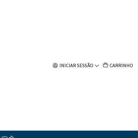
s
s semicirculatus
s
INICIAR SESSÃO
CARRINHO
ções