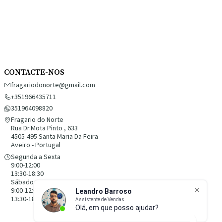
CONTACTE-NOS
fragariodonorte@gmail.com
+351966435711
351964098820
Fragario do Norte
Rua Dr.Mota Pinto , 633
4505-495 Santa Maria Da Feira
Aveiro - Portugal
Segunda a Sexta
9:00-12:00
13:30-18:30
Sábado
9:00-12:00
13:30-18:30