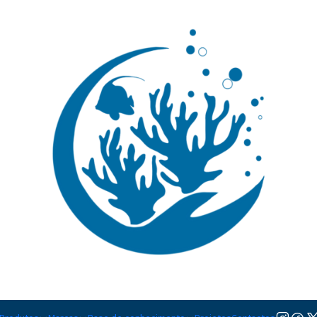
🚚 Portugal Continental: Portes Grátis desde 149,90€ (Envio extresso: 14,90€)
Ler mai
|
Pomacanthu
Adicionar à lista de favorito
Mostrar stock das localiza
PARTILHAR ESTE PRODUTO