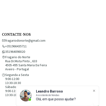
CONTACTE-NOS
fragariodonorte@gmail.com
+351966435711
351964098820
Fragario do Norte
Rua Dr.Mota Pinto , 633
4505-495 Santa Maria Da Feira
Aveiro - Portugal
Segunda a Sexta
9:00-12:00
13:30-18:30
Sábado
9:00-12:00
13:30-18:30