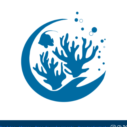
🚚 Portugal Continental: Portes Grátis desde 149,90€ (Envio extresso: 14,90€)
Ler mai
|
Percnon gi
TAMANHO
S
Adicionar à lista de favorito
Mostrar stock das localiza
PARTILHAR ESTE PRODUTO