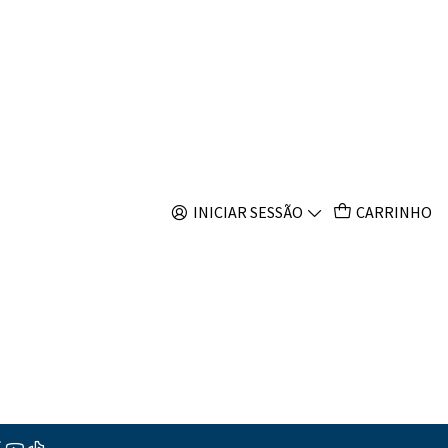
s
bbesi
INICIAR SESSÃO
CARRINHO
s
ções