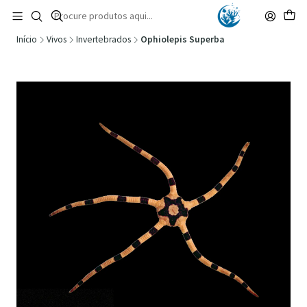
🚚 Portugal Continental: Portes Grátis desde 149,90€ (Envio extresso: 14,90€)
Ler mais
Início
Vivos
Invertebrados
Ophiolepis Superba