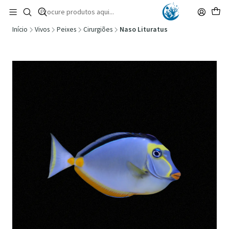
🚚 Portugal Continental: Portes Grátis desde 149,90€ (Envio extresso: 14,90€)
Ler mais
Início
Vivos
Peixes
Cirurgiões
Naso Lituratus