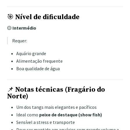
🎯
Nível de dificuldade
🟡
Intermédio
Requer:
Aquário grande
Alimentação frequente
Boa qualidade de água
📌
Notas técnicas (Fragário do
Norte)
Um dos tangs mais elegantes e pacíficos
Ideal como
peixe de destaque (show fish)
Sensível a stress e transporte
Deve ser mantido em aquários com grande volume e