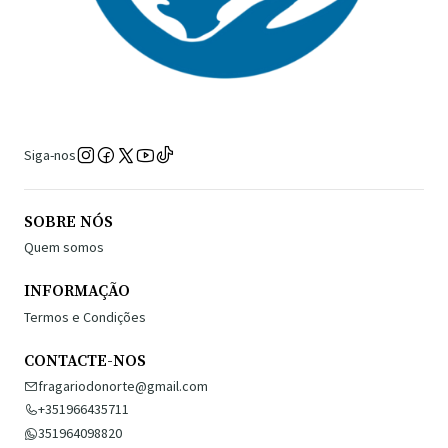
Siga-nos
SOBRE NÓS
Quem somos
INFORMAÇÃO
Termos e Condições
CONTACTE-NOS
fragariodonorte@gmail.com
+351966435711
351964098820