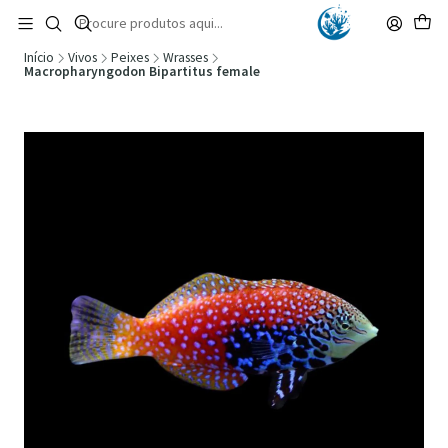
🚚 Portugal Continental: Portes Grátis desde 149,90€ (Envio extresso: 14,90€)
Ler mais
Início
Vivos
Peixes
Wrasses
Macropharyngodon Bipartitus female