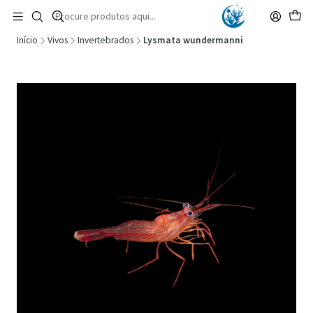
🚚 Portugal Continental: Portes Grátis desde 149,90€ (Envio extresso: 14,90€)
Ler mais
Início
Vivos
Invertebrados
Lysmata wundermanni