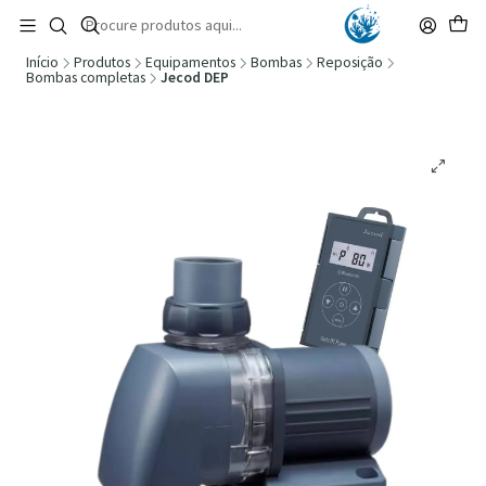
🚚 Portugal Continental: Portes Grátis desde 149,90€ (Envio extresso: 14,90€)
Ler mais
Início
Produtos
Equipamentos
Bombas
Reposição
Bombas completas
Jecod DEP