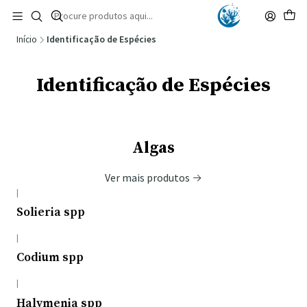
🚚 Portugal Continental: Portes Grátis desde 149,90€ (Envio extresso: 14,90€)
Ler mais
Início
Identificação de Espécies
Identificação de Espécies
Algas
Ver mais produtos
|
Solieria spp
|
Codium spp
|
Halymenia spp