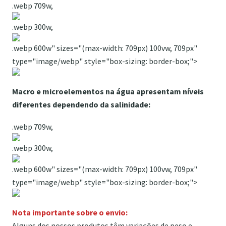
.webp 709w,
.webp 300w,
.webp 600w" sizes="(max-width: 709px) 100vw, 709px"
type="image/webp" style="box-sizing: border-box;">
Macro e microelementos na água apresentam níveis
diferentes dependendo da salinidade:
.webp 709w,
.webp 300w,
.webp 600w" sizes="(max-width: 709px) 100vw, 709px"
type="image/webp" style="box-sizing: border-box;">
Nota importante sobre o envio:
Alguns dos nossos produtos têm variações de peso e