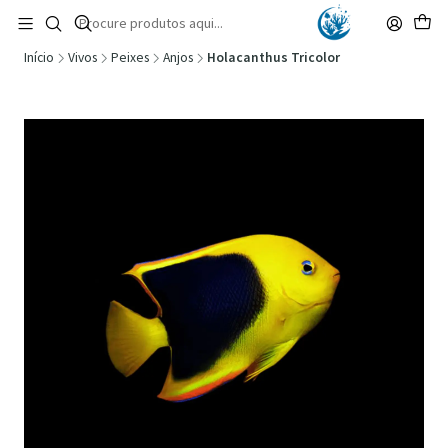
🚚 Portugal Continental: Portes Grátis desde 149,90€ (Envio extresso: 14,90€)
Ler mais
Início
Vivos
Peixes
Anjos
Holacanthus Tricolor