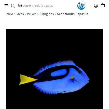
🚚 Portugal Continental: Portes Grátis desde 149,90€ (Envio extresso: 14,90€)
Ler mais
Início
Vivos
Peixes
Cirurgiões
Acanthurus Hepatus