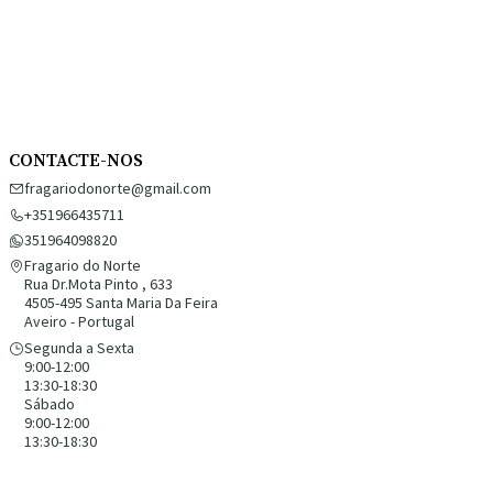
CONTACTE-NOS
fragariodonorte@gmail.com
+351966435711
351964098820
Fragario do Norte
Rua Dr.Mota Pinto , 633
4505-495 Santa Maria Da Feira
Aveiro - Portugal
Segunda a Sexta
9:00-12:00
13:30-18:30
Sábado
9:00-12:00
13:30-18:30