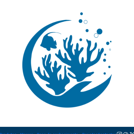
🚚 Portugal Continental: Portes Grátis desde 149,90€ (Envio extresso: 14,90€)
Ler mai
|
haddoni lig
Adicionar à lista de favorito
Mostrar stock das localiza
PARTILHAR ESTE PRODUTO