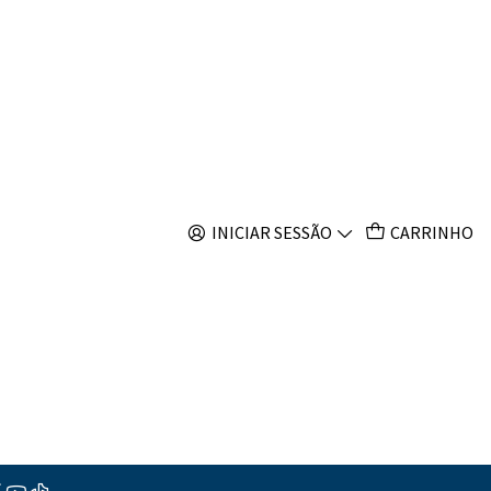
s
ht green
s
INICIAR SESSÃO
CARRINHO
ções