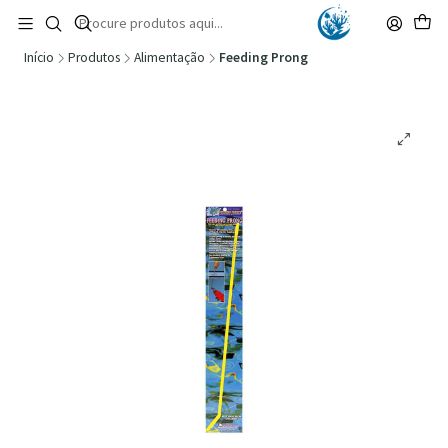
🚚 Portugal Continental: Portes Grátis desde 149,90€ (Envio extresso: 14,90€)
Ler mais
Início
Produtos
Alimentação
Feeding Prong