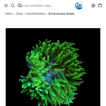
🚚 Portugal Continental: Portes Grátis desde 149,90€ (Envio extresso: 14,90€)
Ler mais
Início
Vivos
Invertebrados
Entacmaea Green