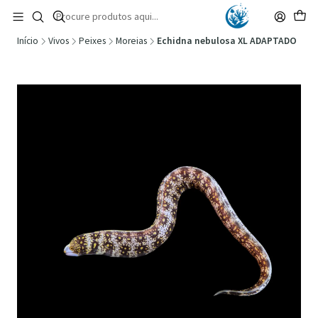
🚚 Portugal Continental: Portes Grátis desde 149,90€ (Envio extresso: 14,90€)
Ler mais
Início
Vivos
Peixes
Moreias
Echidna nebulosa XL ADAPTADO