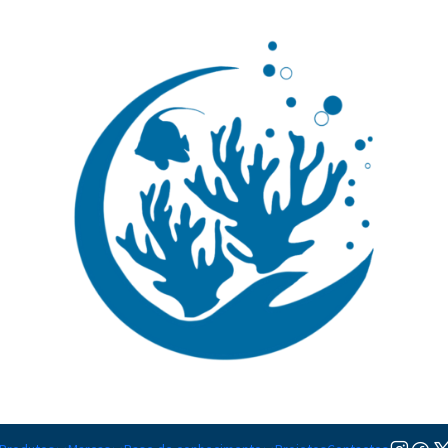
🚚 Portugal Continental: Portes Grátis desde 149,90€ (Envio extresso: 14,90€)
Ler mai
Moreias
Ainda não há produtos disponíveis aqui
urar outras categorias ou usar a barra de pesquisa para encontrar