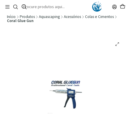
🚚 Portugal Continental: Portes Grátis desde 149,90€ (Envio extresso: 14,90€)
Ler mais
Início
Produtos
Aquascaping
Acessórios
Colas e Cimentos
Coral Glue Gun